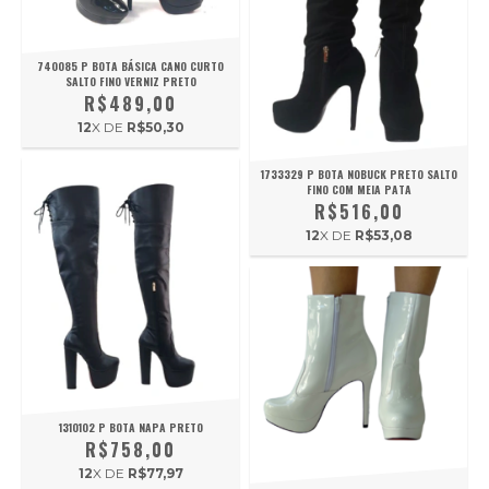
740085 P BOTA BÁSICA CANO CURTO
SALTO FINO VERNIZ PRETO
R$489,00
12
X DE
R$50,30
1733329 P BOTA NOBUCK PRETO SALTO
FINO COM MEIA PATA
R$516,00
12
X DE
R$53,08
1310102 P BOTA NAPA PRETO
R$758,00
12
X DE
R$77,97