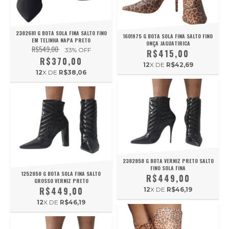
2382681 G BOTA SOLA FINA SALTO FINO
1601975 G BOTA SOLA FINA SALTO FINO
EM TELINHA NAPA PRETO
ONÇA JAGUATIRICA
R$549,00
33
% OFF
R$415,00
R$370,00
12
X DE
R$42,69
12
X DE
R$38,06
2382858 G BOTA VERNIZ PRETO SALTO
FINO SOLA FINA
1252858 G BOTA SOLA FINA SALTO
R$449,00
GROSSO VERNIZ PRETO
R$449,00
12
X DE
R$46,19
12
X DE
R$46,19