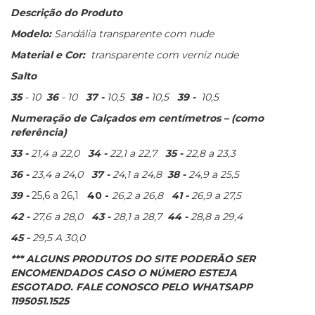
Descrição do Produto
Modelo:
Sandália transparente com nude
Material e Cor:
transparente com verniz nude
Salto
35
- 10
36
- 10
37 -
10,5
38 -
10,5
39 -
10,5
Numeração de Calçados em centímetros – (como
referência)
33 -
21,4 a 22,0
34 -
22,1 a 22,7
35 -
22,8 a 23,3
36 -
23,4 a 24,0
37 -
24,1 a 24,8
38 -
24,9 a 25,5
39 -
25,6 a 26,1
40 -
26,2 a 26,8
41 -
26,9 a 27,5
42 -
27,6 a 28,0
43 -
28,1 a 28,7
44 -
28,8 a 29,4
45 -
29,5 A 30,0
*** ALGUNS PRODUTOS DO SITE PODERÃO SER
ENCOMENDADOS CASO O NÚMERO ESTEJA
ESGOTADO. FALE CONOSCO PELO WHATSAPP
1195051.1525