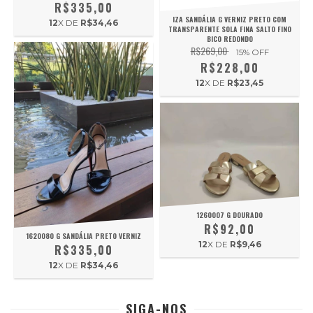
R$335,00
IZA SANDÁLIA G VERNIZ PRETO COM
12
X DE
R$34,46
TRANSPARENTE SOLA FINA SALTO FINO
BICO REDONDO
R$269,00
15
% OFF
R$228,00
12
X DE
R$23,45
1260007 G DOURADO
R$92,00
1620080 G SANDÁLIA PRETO VERNIZ
12
X DE
R$9,46
R$335,00
12
X DE
R$34,46
SIGA-NOS