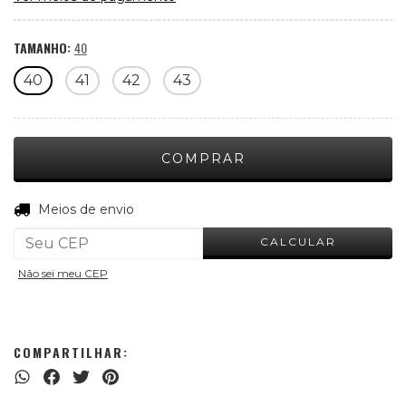
TAMANHO:
40
40
41
42
43
ALTERAR CEP
Entregas para o CEP:
Meios de envio
CALCULAR
Não sei meu CEP
COMPARTILHAR: