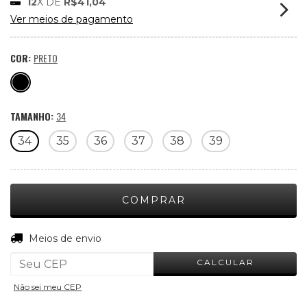
12
X DE
R$41,04
Ver meios de pagamento
COR:
PRETO
TAMANHO:
34
34
35
36
37
38
39
ALTERAR CEP
Entregas para o CEP:
Meios de envio
CALCULAR
Não sei meu CEP