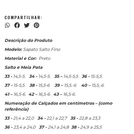
COMPARTILHAR:
Descrição do Produto
Modelo:
Sapato Salto Fino
Material e Cor:
Preto
Salto e Meia Pata
33 -
14,5-5.
34 -
14,5-5.
35 –
14,5-5,5
36 -
15-5,5
37 -
15-5,5
38 -
15,5-6
39 –
15,5.-6
40 –
15,5,-6
41 –
16,5-6.
42 –
16,5-6.
43 –
16,5-6.
Numeração de Calçados em centímetros – (como
referência)
33 -
21,4 a 22,0
34 -
22,1 a 22,7
35 -
22,8 a 23,3
36 -
23,4 a 24,0
37 -
24,1 a 24,8
38 -
24,9 a 25,5