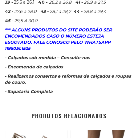
39 -
25,6 a 26,1
40 -
26,2 a 26,8
41 -
26,9 a 27,5
42 -
27,6 a 28,0
43 -
28,1 a 28,7
44 -
28,8 a 29,4
45 -
29,5 A 30,0
*** ALGUNS PRODUTOS DO SITE PODERÃO SER
ENCOMENDADOS CASO O NÚMERO ESTEJA
ESGOTADO. FALE CONOSCO PELO WHATSAPP
1195051.1525
- Calçados sob medida – Consulte-nos
- Encomenda de calçados
- Realizamos consertos e reformas de calçados e roupas
de couro.
- Sapataria Completa
PRODUTOS RELACIONADOS