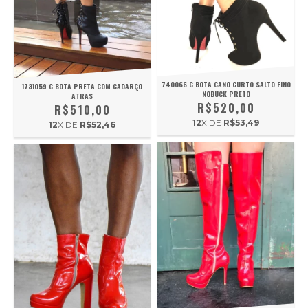
740066 G BOTA CANO CURTO SALTO FINO
1731059 G BOTA PRETA COM CADARÇO
NOBUCK PRETO
ATRAS
R$520,00
R$510,00
12
X DE
R$53,49
12
X DE
R$52,46