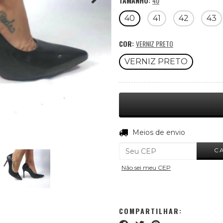
TAMANHO:
40
40
41
42
43
COR:
VERNIZ PRETO
VERNIZ PRETO
Entregas para o CEP:
Meios de envio
C
Não sei meu CEP
COMPARTILHAR: