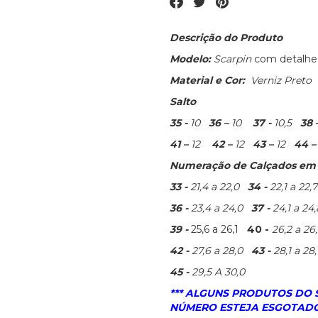
Descrição do Produto
Modelo:
Scarpin
com detalhe 
Material e Cor:
Verniz Preto
Salto
35 -
10
36 –
10
37 -
10,5
38 
41 –
12
42 –
12
43 –
12
44 
Numeração de Calçados em c
33 -
21,4 a 22,0
34 -
22,1 a 22,7
36 -
23,4 a 24,0
37 -
24,1 a 24,
39 -
25,6 a 26,1
40 -
26,2 a 2
42 -
27,6 a 28,0
43 -
28,1 a 28
45 -
29,5 A 30,0
*** ALGUNS PRODUTOS DO
NÚMERO ESTEJA ESGOTADO