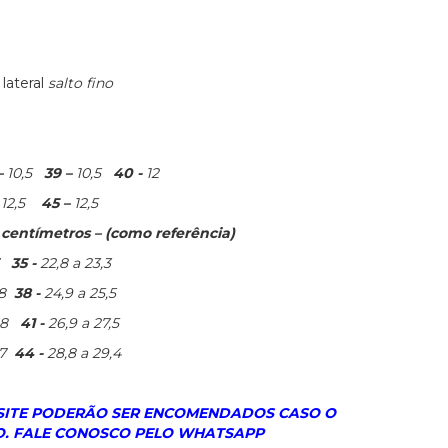
lateral
salto fino
–
10,5
39 –
10,5
40 -
12
–
12,5
45 –
12,5
entímetros – (como referência)
35 -
22,8 a 23,3
8
38 -
24,9 a 25,5
6,8
41 -
26,9 a 27,5
,7
44 -
28,8 a 29,4
 SITE PODERÃO SER ENCOMENDADOS CASO O
. FALE CONOSCO PELO WHATSAPP