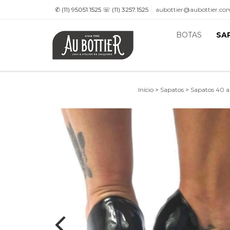
✆ (11) 95051.1525 ☏ (11) 3257.1525
aubottier@aubottier.co
BOTAS
SA
Início
>
Sapatos
>
Sapatos 40 a