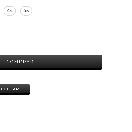
44
45
ALTERAR CEP
ALCULAR