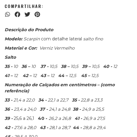
COMPARTILHAR:
Descrição do Produto
Modelo:
Scarpin
com detalhe lateral
salto fino
Material e Cor:
Verniz Vermelho
Salto
35 -
10
36 –
10
37 -
10,5
38 –
10,5
39 –
10,5
40 -
12
41 –
12
42 –
12
43 –
12
44 –
12,5
45 –
12,5
Numeração de Calçados em centímetros – (como
referência)
33 -
21,4 a 22,0
34 -
22,1 a 22,7
35 -
22,8 a 23,3
36 -
23,4 a 24,0
37 -
24,1 a 24,8
38 -
24,9 a 25,5
39 -
25,6 a 26,1
40 -
26,2 a 26,8
41 -
26,9 a 27,5
42 -
27,6 a 28,0
43 -
28,1 a 28,7
44 -
28,8 a 29,4
45 -
29,5 A 30,0