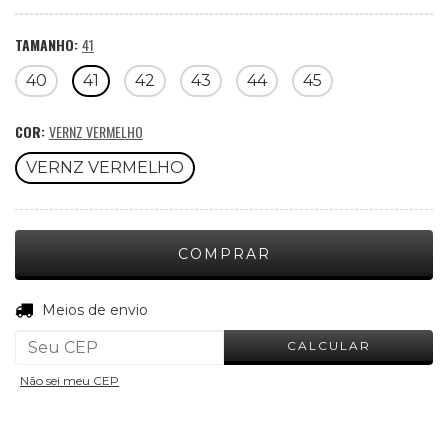
TAMANHO:
41
40
41
42
43
44
45
COR:
VERNZ VERMELHO
VERNZ VERMELHO
ALTERAR CEP
Entregas para o CEP:
Meios de envio
CALCULAR
Não sei meu CEP