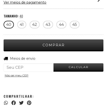
Ver meios de pagamento
TAMANHO:
40
40
41
42
43
44
45
ALTERAR CEP
Entregas para o CEP:
Meios de envio
CALCULAR
Não sei meu CEP
COMPARTILHAR: