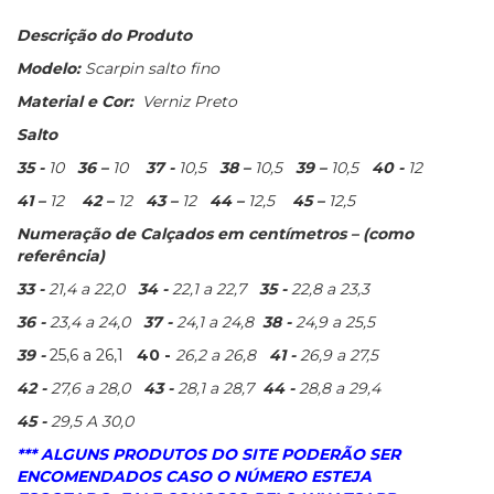
Descrição do Produto
Modelo:
Scarpin
salto fino
Material e Cor:
Verniz Preto
Salto
35 -
10
36 –
10
37 -
10,5
38 –
10,5
39 –
10,5
40 -
12
41 –
12
42 –
12
43 –
12
44 –
12,5
45 –
12,5
Numeração de Calçados em centímetros – (como
referência)
33 -
21,4 a 22,0
34 -
22,1 a 22,7
35 -
22,8 a 23,3
36 -
23,4 a 24,0
37 -
24,1 a 24,8
38 -
24,9 a 25,5
39 -
25,6 a 26,1
40 -
26,2 a 26,8
41 -
26,9 a 27,5
42 -
27,6 a 28,0
43 -
28,1 a 28,7
44 -
28,8 a 29,4
45 -
29,5 A 30,0
*** ALGUNS PRODUTOS DO SITE PODERÃO SER
ENCOMENDADOS CASO O NÚMERO ESTEJA