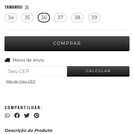
TAMANHO:
36
34
35
36
37
38
39
ALTERAR CEP
Entregas para o CEP:
Meios de envio
CALCULAR
Não sei meu CEP
COMPARTILHAR:
Descrição do Produto