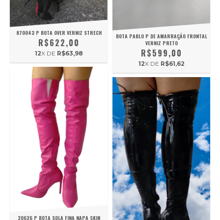
870043 P BOTA OVER VERNIZ STRECH
BOTA PABLO P DE AMARRAÇÃO FRONTAL
R$622,00
VERNIZ PRETO
R$599,00
12
X DE
R$63,98
12
X DE
R$61,62
20626 P BOTA SOLA FINA NAPA SKIN