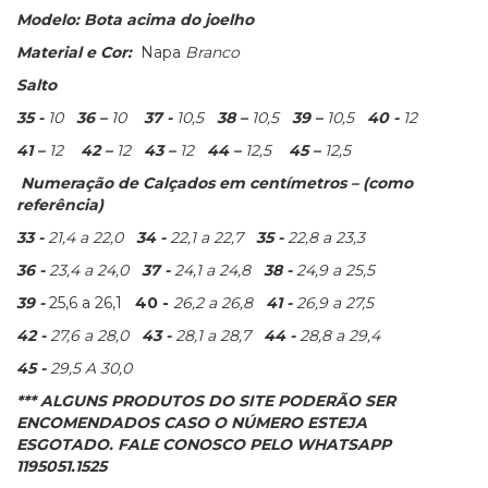
Modelo: Bota acima do joelho
Material e Cor:
Napa
Branco
Salto
35 -
10
36 –
10
37 -
10,5
38 –
10,5
39 –
10,5
40 -
12
41 –
12
42 –
12
43 –
12
44 –
12,5
45 –
12,5
Numeração de Calçados em centímetros – (como
referência)
33 -
21,4 a 22,0
34 -
22,1 a 22,7
35 -
22,8 a 23,3
36 -
23,4 a 24,0
37 -
24,1 a 24,8
38 -
24,9 a 25,5
39 -
25,6 a 26,1
40 -
26,2 a 26,8
41 -
26,9 a 27,5
42 -
27,6 a 28,0
43 -
28,1 a 28,7
44 -
28,8 a 29,4
45 -
29,5 A 30,0
*** ALGUNS PRODUTOS DO SITE PODERÃO SER
ENCOMENDADOS CASO O NÚMERO ESTEJA
ESGOTADO. FALE CONOSCO PELO WHATSAPP
1195051.1525