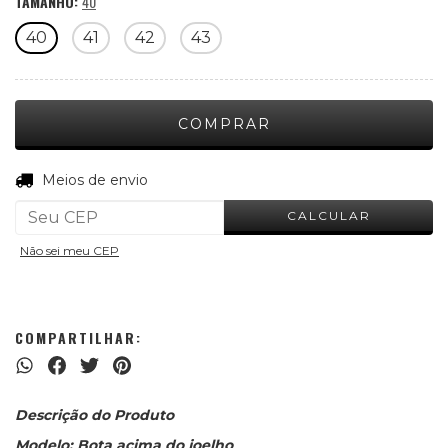
TAMANHO:
40
40
41
42
43
ALTERAR CEP
Entregas para o CEP:
Meios de envio
CALCULAR
Não sei meu CEP
COMPARTILHAR:
Descrição do Produto
Modelo: Bota acima do joelho