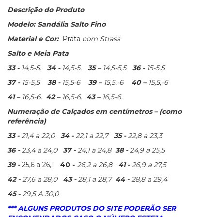
Descrição do Produto
Modelo: Sandália Salto Fino
Material e Cor:
Prata
com Strass
Salto e Meia Pata
33 -
14,5-5.
34 -
14,5-5.
35 –
14,5-5,5
36 -
15-5,5
37 -
15-5,5
38 -
15,5-6
39 –
15,5.-6
40 –
15,5,-6
41 –
16,5-6.
42 –
16,5-6.
43 –
16,5-6.
Numeração de Calçados em centímetros – (como
referência)
33 -
21,4 a 22,0
34 -
22,1 a 22,7
35 -
22,8 a 23,3
36 -
23,4 a 24,0
37 -
24,1 a 24,8
38 -
24,9 a 25,5
39 -
25,6 a 26,1
40 -
26,2 a 26,8
41 -
26,9 a 27,5
42 -
27,6 a 28,0
43 -
28,1 a 28,7
44 -
28,8 a 29,4
45 -
29,5 A 30,0
*** ALGUNS PRODUTOS DO SITE PODERÃO SER