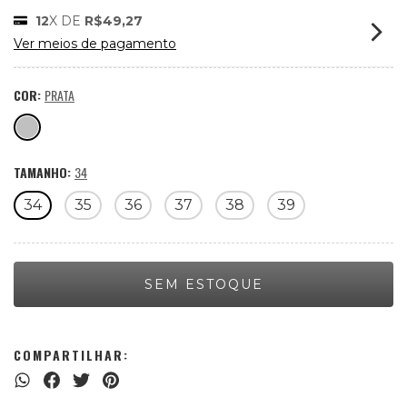
12
X DE
R$49,27
Ver meios de pagamento
COR:
PRATA
TAMANHO:
34
34
35
36
37
38
39
COMPARTILHAR: