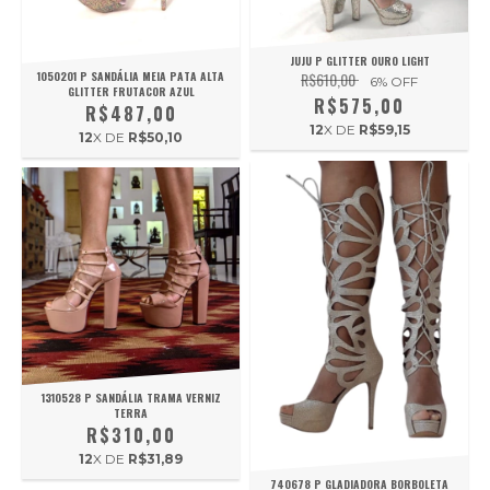
JUJU P GLITTER OURO LIGHT
1050201 P SANDÁLIA MEIA PATA ALTA
R$610,00
6
% OFF
GLITTER FRUTACOR AZUL
R$575,00
R$487,00
12
X DE
R$59,15
12
X DE
R$50,10
1310528 P SANDÁLIA TRAMA VERNIZ
TERRA
R$310,00
12
X DE
R$31,89
740678 P GLADIADORA BORBOLETA