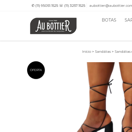
✆ (11) 95051.1525 ☏ (11) 3257.1525
aubottier@aubottier.co
BOTAS
SA
Início
>
Sandálias
>
Sandálias
OFERTA