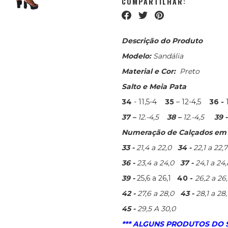
COMPARTILHAR:
Descrição do Produto
Modelo:
Sandália
Material e Cor:
Preto
Salto e Meia Pata
34
- 11,5-4
35
– 12-4,5
36 -
37 –
12.
-4,5
38 –
12.-4,5
39 
Numeração de Calçados em c
33 -
21,4 a 22,0
34 -
22,1 a 22,7
36 -
23,4 a 24,0
37 -
24,1 a 24,
39 -
25,6 a 26,1
40 -
26,2 a 2
42 -
27,6 a 28,0
43 -
28,1 a 28
45 -
29,5 A 30,0
*** ALGUNS PRODUTOS DO