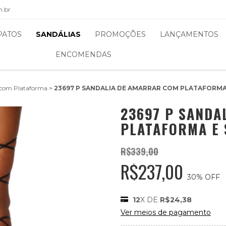
m.br
PATOS
SANDÁLIAS
PROMOÇÕES
LANÇAMENTOS
ENCOMENDAS
 com Plataforma
>
23697 P SANDALIA DE AMARRAR COM PLATAFORMA
23697 P SANDA
PLATAFORMA E 
R$339,00
R$237,00
30
% OFF
12
X DE
R$24,38
Ver meios de pagamento