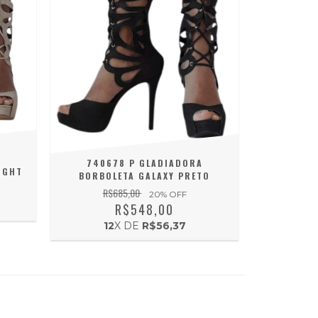
A
740678 P GLADIADORA
IGHT
BORBOLETA GALAXY PRETO
R$685,00
20
% OFF
R$548,00
12
X DE
R$56,37