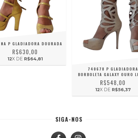
INA P GLADIADORA DOURADA
R$630,00
12
X DE
R$64,81
740678 P GLADIADOR
BORBOLETA GALAXY OURO L
R$548,00
12
X DE
R$56,37
SIGA-NOS