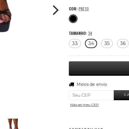
COR:
PRETO
TAMANHO:
34
33
34
35
36
Entregas para o CEP:
Meios de envio
C
Não sei meu CEP