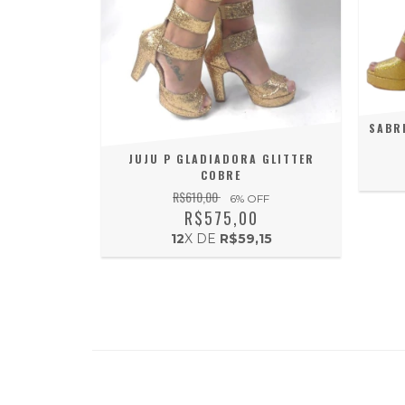
SABR
JUJU P GLADIADORA GLITTER
COBRE
R$610,00
6
% OFF
R$575,00
12
X DE
R$59,15