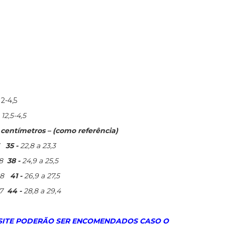
12-4,5
-
12,5-4,5
entímetros – (como referência)
35 -
22,8 a 23,3
8
38 -
24,9 a 25,5
6,8
41 -
26,9 a 27,5
,7
44 -
28,8 a 29,4
 SITE PODERÃO SER ENCOMENDADOS CASO O