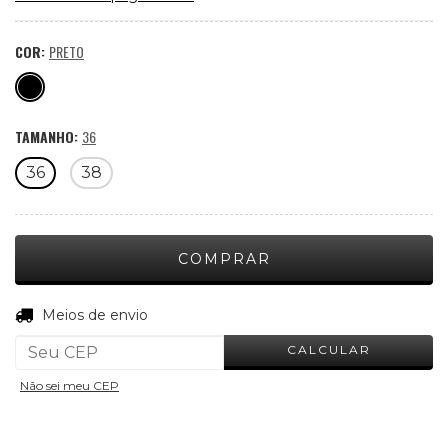
COR:
PRETO
TAMANHO:
36
36
38
ALTERAR CEP
Entregas para o CEP:
Meios de envio
CALCULAR
Não sei meu CEP