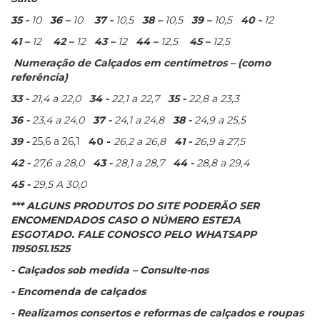
35 -
10
36 –
10
37 -
10,5
38 –
10,5
39 –
10,5
40 -
12
41 –
12
42 –
12
43 –
12
44 –
12,5
45 –
12,5
Numeração de Calçados em centímetros – (como
referência)
33 -
21,4 a 22,0
34 -
22,1 a 22,7
35 -
22,8 a 23,3
36 -
23,4 a 24,0
37 -
24,1 a 24,8
38 -
24,9 a 25,5
39 -
25,6 a 26,1
40 -
26,2 a 26,8
41 -
26,9 a 27,5
42 -
27,6 a 28,0
43 -
28,1 a 28,7
44 -
28,8 a 29,4
45 -
29,5 A 30,0
*** ALGUNS PRODUTOS DO SITE PODERÃO SER
ENCOMENDADOS CASO O NÚMERO ESTEJA
ESGOTADO. FALE CONOSCO PELO WHATSAPP
1195051.1525
- Calçados sob medida – Consulte-nos
- Encomenda de calçados
- Realizamos consertos e reformas de calçados e roupas