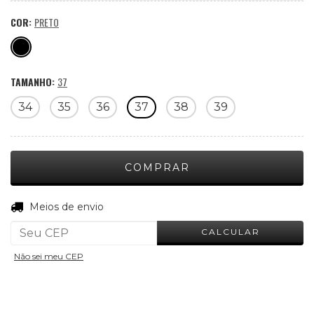
COR:
PRETO
TAMANHO:
37
34
35
36
37
38
39
ALTERAR CEP
Entregas para o CEP:
Meios de envio
CALCULAR
Não sei meu CEP