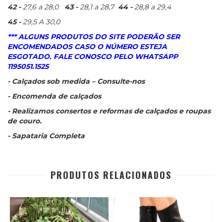
42 -
27,6 a 28,0
43 -
28,1 a 28,7
44 -
28,8 a 29,4
45 -
29,5 A 30,0
*** ALGUNS PRODUTOS DO SITE PODERÃO SER
ENCOMENDADOS CASO O NÚMERO ESTEJA
ESGOTADO. FALE CONOSCO PELO WHATSAPP
1195051.1525
- Calçados sob medida – Consulte-nos
- Encomenda de calçados
- Realizamos consertos e reformas de calçados e roupas
de couro.
- Sapataria Completa
PRODUTOS RELACIONADOS