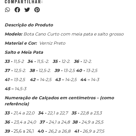
COMPARTILHAR:
Descrição do Produto
Modelo:
Bota Cano Curto com meia pata e salto grosso
Material e Cor:
Verniz Preto
Salto e Meia Pata
33 -
11,5-2
34 -
11,5.-2.
35 -
12-2.
36 -
12-2.
37 -
12,5-2.
38 -
12,5-2.
39 -
13-2,5
40 -
13-2,5
41 –
13-2,5
42 –
14-2,5
43 –
14-2,5
44 –
14-3
45 –
14,5-3
Numeração de Calçados em centímetros – (como
referência)
33 -
21,4 a 22,0
34 -
22,1 a 22,7
35 -
22,8 a 23,3
36 -
23,4 a 24,0
37 -
24,1 a 24,8
38 -
24,9 a 25,5
39 -
25,6 a 26,1
40 -
26,2 a 26,8
41 -
26,9 a 27,5