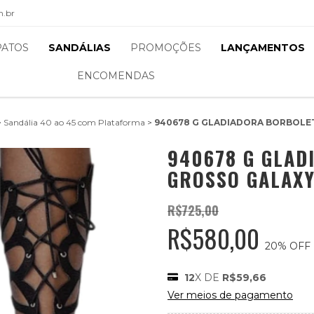
m.br
PATOS
SANDÁLIAS
PROMOÇÕES
LANÇAMENTOS
ENCOMENDAS
>
Sandália 40 ao 45 com Plataforma
>
940678 G GLADIADORA BORBOLE
940678 G GLAD
GROSSO GALAX
R$725,00
R$580,00
20
% OFF
12
X DE
R$59,66
Ver meios de pagamento