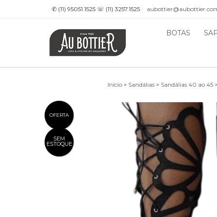
✆ (11) 95051.1525 ☏ (11) 3257.1525
aubottier@aubottier.co
BOTAS
SA
Início
>
Sandálias
>
Sandálias 40 ao 45
OFERTA
SEM
ESTOQUE