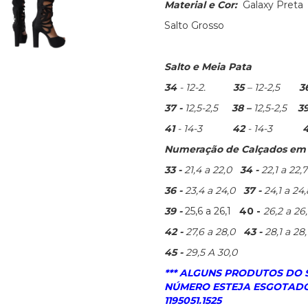
Material e Cor:
Galaxy Preta
Salto Grosso
Salto e Meia Pata
34
- 12-2.
35
– 12-2,5
3
37 -
12,5-2,5
38 –
12
,5-2,5
3
41
- 14-3
42
- 14-3
Numeração de Calçados em c
33 -
21,4 a 22,0
34 -
22,1 a 22,7
36 -
23,4 a 24,0
37 -
24,1 a 24,
39 -
25,6 a 26,1
40 -
26,2 a 2
42 -
27,6 a 28,0
43 -
28,1 a 28
45 -
29,5 A 30,0
*** ALGUNS PRODUTOS DO
NÚMERO ESTEJA ESGOTADO
1195051.1525