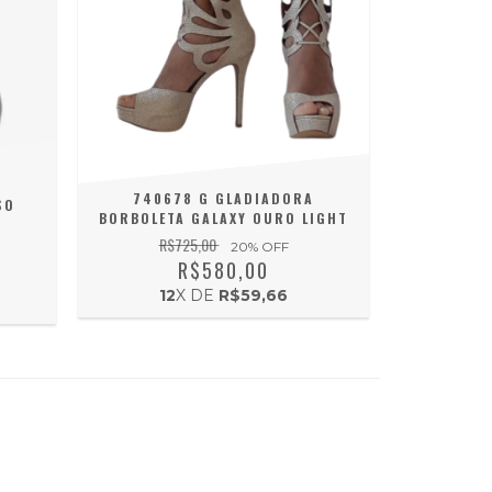
A
740678 G GLADIADORA
SO
BORBOLETA GALAXY OURO LIGHT
R$725,00
20
% OFF
R$580,00
12
X DE
R$59,66