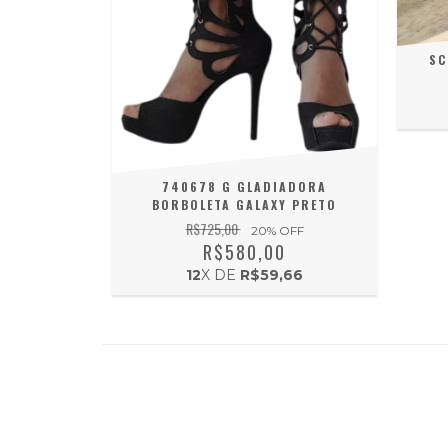
SC
740678 G GLADIADORA
BORBOLETA GALAXY PRETO
R$725,00
20
% OFF
R$580,00
12
X DE
R$59,66