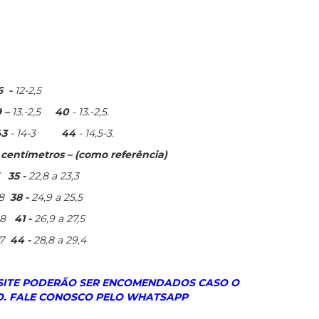
6 -
12-2,5
9 –
13.-2,5
40
- 13.-2,5.
43
- 14-3
44
- 14,5-3.
entímetros – (como referência)
35 -
22,8 a 23,3
8
38 -
24,9 a 25,5
6,8
41 -
26,9 a 27,5
,7
44 -
28,8 a 29,4
 SITE PODERÃO SER ENCOMENDADOS CASO O
. FALE CONOSCO PELO WHATSAPP