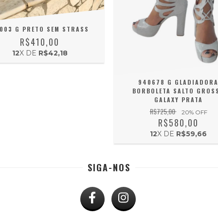
003 G PRETO SEM STRASS
R$410,00
12
X DE
R$42,18
940678 G GLADIADOR
BORBOLETA SALTO GROS
GALAXY PRATA
R$725,00
20
% OFF
R$580,00
12
X DE
R$59,66
SIGA-NOS