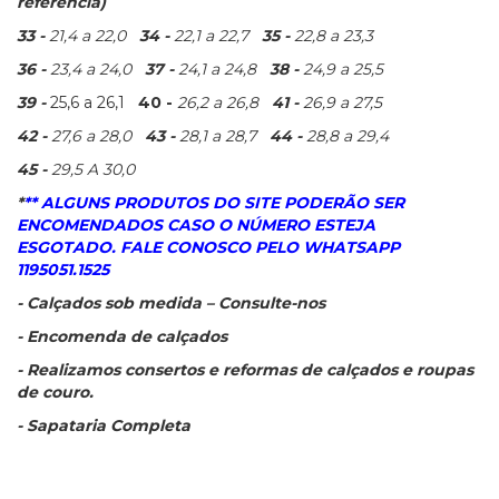
referência)
33 -
21,4 a 22,0
34 -
22,1 a 22,7
35 -
22,8 a 23,3
36 -
23,4 a 24,0
37 -
24,1 a 24,8
38 -
24,9 a 25,5
39 -
25,6 a 26,1
40 -
26,2 a 26,8
41 -
26,9 a 27,5
42 -
27,6 a 28,0
43 -
28,1 a 28,7
44 -
28,8 a 29,4
45 -
29,5 A 30,0
*
** ALGUNS PRODUTOS DO SITE PODERÃO SER
ENCOMENDADOS CASO O NÚMERO ESTEJA
ESGOTADO. FALE CONOSCO PELO WHATSAPP
1195051.1525
- Calçados sob medida – Consulte-nos
- Encomenda de calçados
- Realizamos consertos e reformas de calçados e roupas
de couro.
- Sapataria Completa