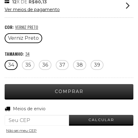
12
X DE
R$80,13
Ver meios de pagamento
COR:
VERNIZ PRETO
Verniz Preto
TAMANHO:
34
34
35
36
37
38
39
ALTERAR CEP
Entregas para o CEP:
Meios de envio
CALCULAR
Não sei meu CEP