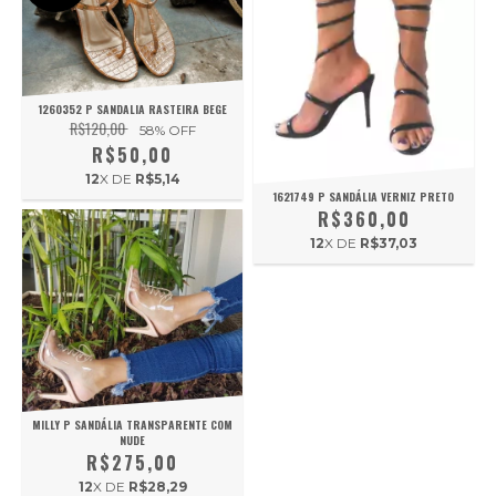
1260352 P SANDALIA RASTEIRA BEGE
R$120,00
58
% OFF
R$50,00
12
X DE
R$5,14
1621749 P SANDÁLIA VERNIZ PRETO
R$360,00
12
X DE
R$37,03
MILLY P SANDÁLIA TRANSPARENTE COM
NUDE
R$275,00
12
X DE
R$28,29