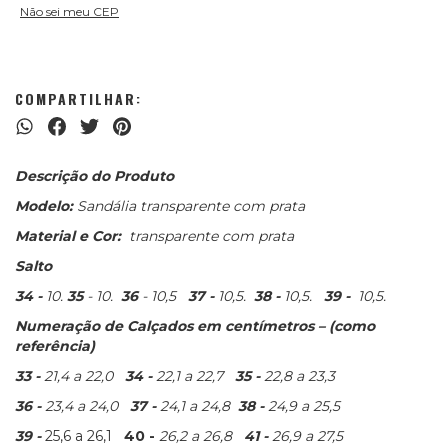
Não sei meu CEP
COMPARTILHAR:
Descrição do Produto
Modelo:
Sandália transparente com prata
Material e Cor:
transparente com prata
Salto
34 -
10.
35
- 10.
36
- 10,5
37 -
10,5.
38 -
10,5.
39 -
10,5.
Numeração de Calçados em centímetros – (como
referência)
33 -
21,4 a 22,0
34 -
22,1 a 22,7
35 -
22,8 a 23,3
36 -
23,4 a 24,0
37 -
24,1 a 24,8
38 -
24,9 a 25,5
39 -
25,6 a 26,1
40 -
26,2 a 26,8
41 -
26,9 a 27,5