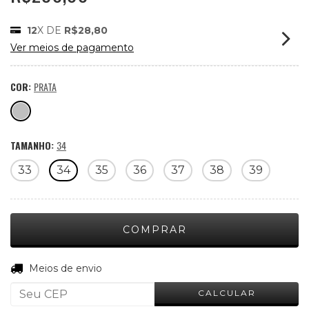
12
X DE
R$28,80
Ver meios de pagamento
COR:
PRATA
TAMANHO:
34
33
34
35
36
37
38
39
ALTERAR CEP
Entregas para o CEP:
Meios de envio
CALCULAR