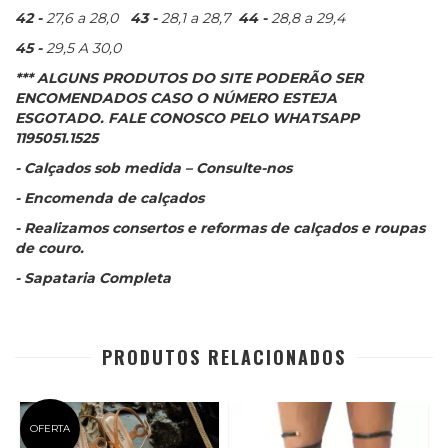
42 -
27,6 a 28,0
43 -
28,1 a 28,7
44 -
28,8 a 29,4
45 -
29,5 A 30,0
*** ALGUNS PRODUTOS DO SITE PODERÃO SER
ENCOMENDADOS CASO O NÚMERO ESTEJA
ESGOTADO. FALE CONOSCO PELO WHATSAPP
1195051.1525
- Calçados sob medida – Consulte-nos
- Encomenda de calçados
- Realizamos consertos e reformas de calçados e roupas
de couro.
- Sapataria Completa
PRODUTOS RELACIONADOS
OFERTA