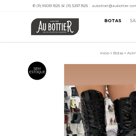
✆ (11) 95051.1525 ☏ (11) 3257.1525
aubottier@aubottier.co
BOTAS
SA
Início
>
Botas
>
Acim
SEM
ESTOQUE