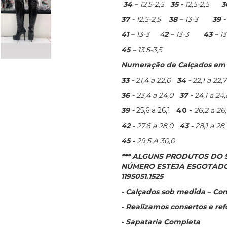
34 –
12,5-2,5
35 -
12,5-2,5
3
37 -
12,5-2,5
38 –
13-3
39 
41 –
13-3 4
2 –
13-3
43 –
1
45 –
13,5-3,5
Numeração de Calçados em c
33 -
21,4 a 22,0
34 -
22,1 a 22,7
36 -
23,4 a 24,0
37 -
24,1 a 24,
39 -
25,6 a 26,1
40 -
26,2 a 2
42 -
27,6 a 28,0
43 -
28,1 a 2
45 -
29,5 A 30,0
*** ALGUNS PRODUTOS DO
NÚMERO ESTEJA ESGOTADO
1195051.1525
- Calçados sob medida – Con
- Realizamos consertos e re
- Sapataria Completa