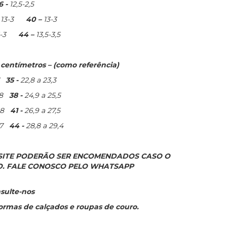
6 -
12,5-2,5
-
13-3
40 –
13-3
3-3
44 –
13,5-3,5
entímetros – (como referência)
35 -
22,8 a 23,3
8
38 -
24,9 a 25,5
6,8
41 -
26,9 a 27,5
8,7
44 -
28,8 a 29,4
 SITE PODERÃO SER ENCOMENDADOS CASO O
. FALE CONOSCO PELO WHATSAPP
sulte-nos
formas de calçados e roupas de couro.