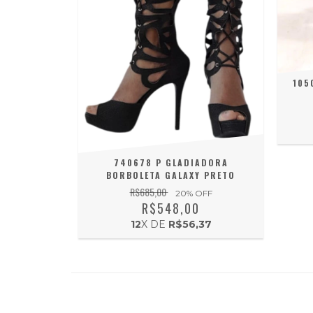
105
740678 P GLADIADORA
BORBOLETA GALAXY PRETO
R$685,00
20
% OFF
R$548,00
12
X DE
R$56,37