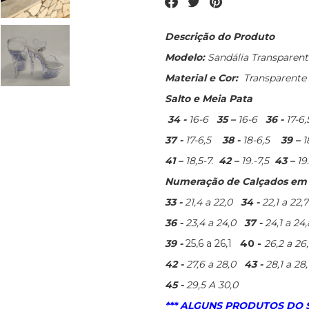
Descrição do Produto
Modelo:
Sandália Transparen
Material e Cor:
Transparente
Salto e Meia Pata
34 -
16-6
35 –
16-6
36 -
17-6,
37 -
17-6,5
38 -
18-6,5
39 –
1
41 –
18,5-7.
42 –
19.-7,5
43 –
19
Numeração de Calçados em c
33 -
21,4 a 22,0
34 -
22,1 a 22,7
36 -
23,4 a 24,0
37 -
24,1 a 24,
39 -
25,6 a 26,1
40 -
26,2 a 2
42 -
27,6 a 28,0
43 -
28,1 a 28
45 -
29,5 A 30,0
*** ALGUNS PRODUTOS DO