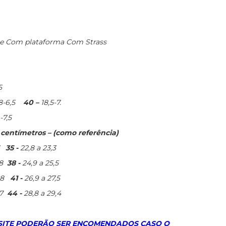
te Com plataforma Com Strass
5
8-6,5
40 –
18,5-7.
.-7,5
entímetros – (como referência)
35 -
22,8 a 23,3
8
38 -
24,9 a 25,5
6,8
41 -
26,9 a 27,5
,7
44 -
28,8 a 29,4
 SITE PODERÃO SER ENCOMENDADOS CASO O