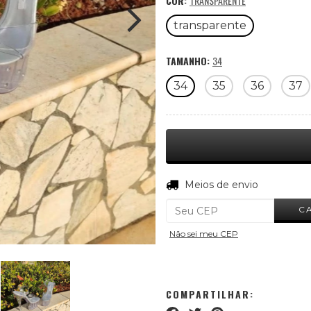
COR:
TRANSPARENTE
transparente
TAMANHO:
34
34
35
36
37
Entregas para o CEP:
Meios de envio
C
Não sei meu CEP
COMPARTILHAR: