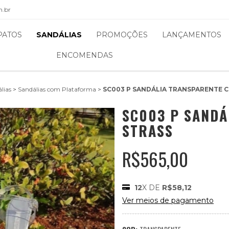
m.br
PATOS
SANDÁLIAS
PROMOÇÕES
LANÇAMENTOS
ENCOMENDAS
lias
>
Sandálias com Plataforma
>
SC003 P SANDÁLIA TRANSPARENTE 
SC003 P SANDÁ
STRASS
R$565,00
12
X DE
R$58,12
Ver meios de pagamento