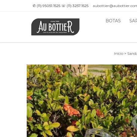
✆ (11) 95051.1525 ☏ (11) 3257.1525
aubottier@aubottier.co
BOTAS
SA
Início
>
Sandá