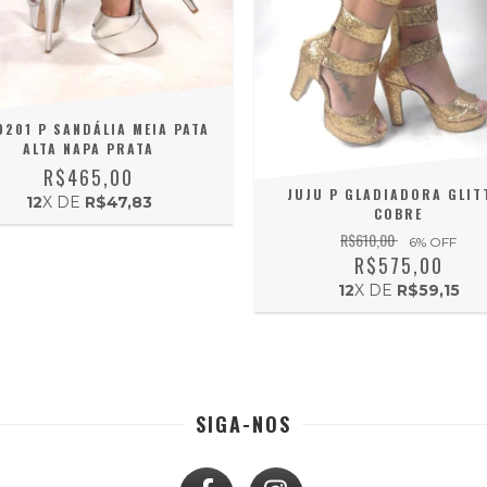
0201 P SANDÁLIA MEIA PATA
ALTA NAPA PRATA
R$465,00
JUJU P GLADIADORA GLIT
12
X DE
R$47,83
COBRE
R$610,00
6
% OFF
R$575,00
12
X DE
R$59,15
SIGA-NOS