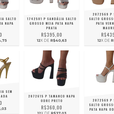
2072569 P 
IA SALTO
1742581 P SANDÁLIA SALTO
SALTO GROSS
TA NAPA
GROSSO MEIA PATA NAPA
PATA VERN
PRATA
MAURI
0
R$395,00
R$43
,75
12
X DE
R$40,63
12
X DE
R
IA SEM
RADA
2072615 P TAMANCO NAPA
2072569 P 
ODRE PRETO
0
SALTO GROSS
R$360,00
,03
PATA NAPA O
12
X DE
R$37,03