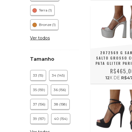
Terra (1)
Bronze (1)
Ver todos
2072569 G SA
SALTO GROSSO C
Tamanho
PATA GLITER PAR
R$465,0
33 (15)
34 (145)
12
X DE
R$47
35 (159)
36 (156)
37 (156)
38 (158)
39 (157)
40 (154)