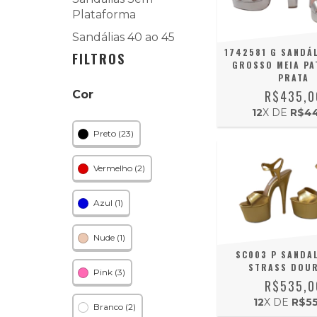
Plataforma
Sandálias 40 ao 45
1742581 G SANDÁL
FILTROS
GROSSO MEIA PA
PRATA
R$435,0
Cor
12
X DE
R$44
Preto (23)
Vermelho (2)
Azul (1)
Nude (1)
SC003 P SANDAL
STRASS DOU
Pink (3)
R$535,0
12
X DE
R$55
Branco (2)