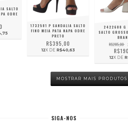
IA SALTO
APA ODRE
0
1732581 P SANDALIA SALTO
2422688 G 
FINO MEIA PATA NAPA ODRE
SALTO GROSSO
,75
PRETO
BRA
R$395,00
R$285,00
R$19
12
X DE
R$40,63
12
X DE
R
MOSTRAR MAIS PRODUTOS
SIGA-NOS