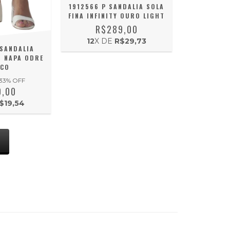
1912566 P SANDALIA SOLA
FINA INFINITY OURO LIGHT
R$289,00
12
X DE
R$29,73
SANDALIA
 NAPA ODRE
NCO
33
% OFF
0,00
$19,54