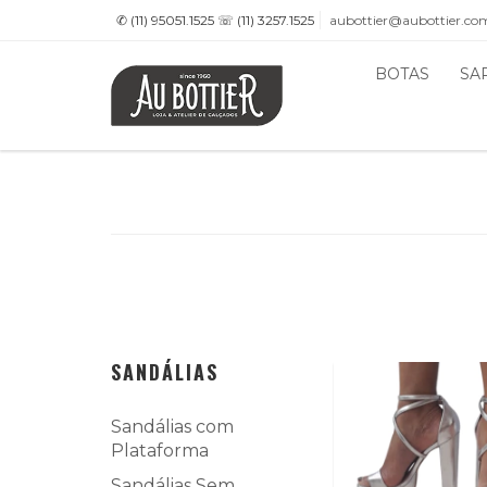
✆ (11) 95051.1525 ☏ (11) 3257.1525
aubottier@aubottier.co
BOTAS
SA
SANDÁLIAS
Sandálias com
Plataforma
Sandálias Sem