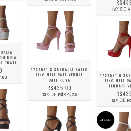
R$43
12
X DE
R
NDALIA
OM MEIA
IS PRATA
0
1732581 G SANDALIA SALTO
FINO MEIA PATA VERNIZ
1732581 G SAN
,83
BALE ROSA
FINO MEIA P
FERRARI V
R$435,00
R$43
12
X DE
R$44,75
12
X DE
R
OFERTA