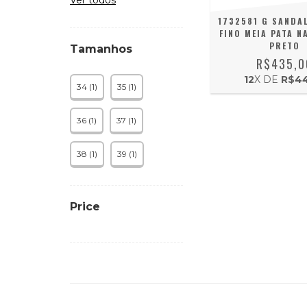
Ver todos
1732581 G SANDAL
FINO MEIA PATA N
PRETO
Tamanhos
R$435,0
12
X DE
R$44
34 (1)
35 (1)
36 (1)
37 (1)
38 (1)
39 (1)
Price