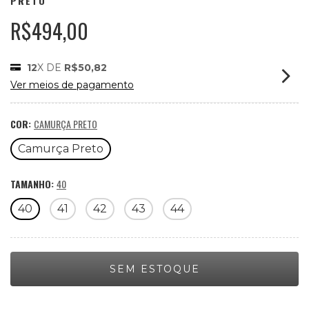
PRETO
R$494,00
12
X DE
R$50,82
Ver meios de pagamento
COR:
CAMURÇA PRETO
Camurça Preto
TAMANHO:
40
40
41
42
43
44