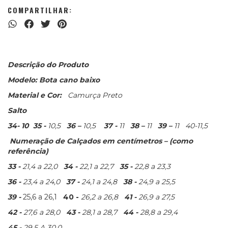
COMPARTILHAR:
Descrição do Produto
Modelo: Bota cano baixo
Material e Cor:
Camurça Preto
Salto
34- 10 35 -
10,5
36 –
10,5
37 -
11
38 –
11
39 –
11 40-11,5
Numeração de Calçados em centímetros – (como
referência)
33 -
21,4 a 22,0
34 -
22,1 a 22,7
35 -
22,8 a 23,3
36 -
23,4 a 24,0
37 -
24,1 a 24,8
38 -
24,9 a 25,5
39 -
25,6 a 26,1
40 -
26,2 a 26,8
41 -
26,9 a 27,5
42 -
27,6 a 28,0
43 -
28,1 a 28,7
44 -
28,8 a 29,4
45 -
29,5 A 30,0