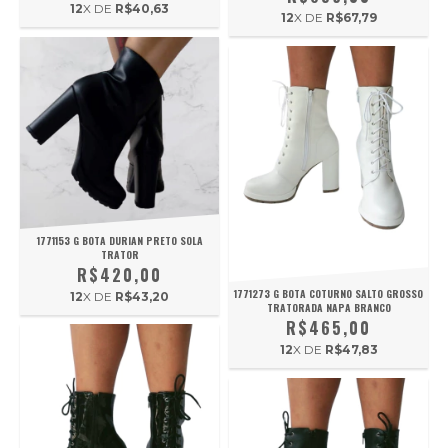
12
X DE
R$40,63
12
X DE
R$67,79
1771153 G BOTA DURIAN PRETO SOLA
TRATOR
R$420,00
1771273 G BOTA COTURNO SALTO GROSSO
12
X DE
R$43,20
TRATORADA NAPA BRANCO
R$465,00
12
X DE
R$47,83