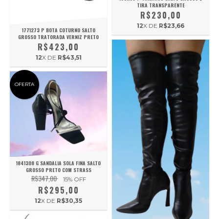
TIRA TRANSPARENTE
R$230,00
12
X DE
R$23,66
1771273 P BOTA COTURNO SALTO
GROSSO TRATORADA VERNIZ PRETO
R$423,00
12
X DE
R$43,51
OFERTA
1841308 G SANDALIA SOLA FINA SALTO
GROSSO PRETO COM STRASS
R$347,00
15
% OFF
R$295,00
12
X DE
R$30,35