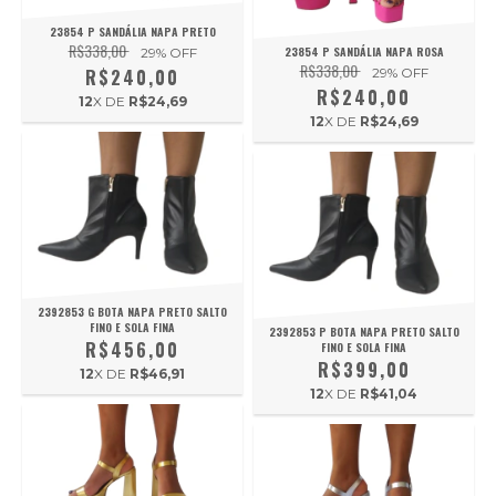
23854 P SANDÁLIA NAPA PRETO
R$338,00
23854 P SANDÁLIA NAPA ROSA
29
% OFF
R$338,00
R$240,00
29
% OFF
R$240,00
12
X DE
R$24,69
12
X DE
R$24,69
2392853 G BOTA NAPA PRETO SALTO
FINO E SOLA FINA
2392853 P BOTA NAPA PRETO SALTO
R$456,00
FINO E SOLA FINA
R$399,00
12
X DE
R$46,91
12
X DE
R$41,04