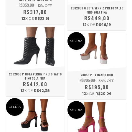
R$359,00
12
% OFF
2382858 G BOTA VERNIZ PRETO SALTO
R$317,00
FINO SOLA FINA
R$449,00
12
X DE
R$32,61
12
X DE
R$46,19
OFERTA
2382858 P BOTA VERNIZ PRETO SALTO
23853 P TAMANCO BEGE
FINO SOLA FINA
R$295,00
34
% OFF
R$412,00
R$195,00
12
X DE
R$42,38
12
X DE
R$20,06
OFERTA
OFERTA