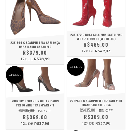
2381972 G BOTA SOLA FINA SALTO FINO
VERNIZ FERRARI (VERMELHO)
2381344 G SCARPIN TELA GABI ONÇA
R$465,00
NAPA MADRI CARAMELO
12
X DE
R$47,83
R$379,00
12
X DE
R$38,99
OFERTA
OFERTA
2382602 G SCARPIN VERNIZ LADY VINIL
2382602 G SCARPIN GLITER PARIS
TRANSPARENTE ROSA
PRETO VINIL TRASNPARENTE
R$435,00
R$435,00
15
% OFF
15
% OFF
R$369,00
R$369,00
12
X DE
R$37,96
12
X DE
R$37,96